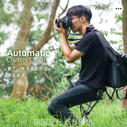
台湾Ta-Da台达拐杖椅子 老人拐杖 进口多功
能防滑手杖椅 老年人拐棍自动折叠椅 可以坐
露营板凳