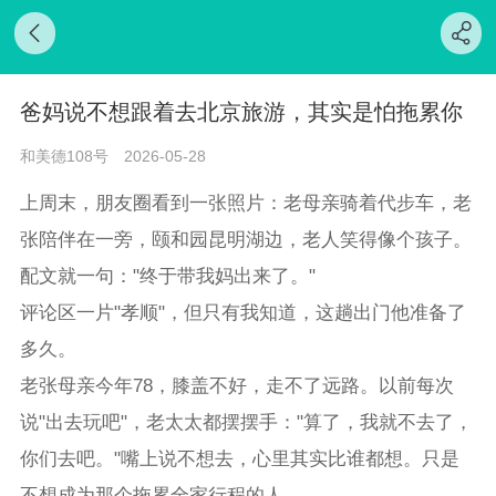
爸妈说不想跟着去北京旅游，其实是怕拖累你
和美德108号
2026-05-28
上周末，朋友圈看到一张照片：老母亲骑着代步车，老
张陪伴在一旁，颐和园昆明湖边，老人笑得像个孩子。
配文就一句："终于带我妈出来了。"
评论区一片"孝顺"，但只有我知道，这趟出门他准备了
多久。
老张母亲今年78，膝盖不好，走不了远路。以前每次
说"出去玩吧"，老太太都摆摆手："算了，我就不去了，
你们去吧。"嘴上说不想去，心里其实比谁都想。只是
不想成为那个拖累全家行程的人。