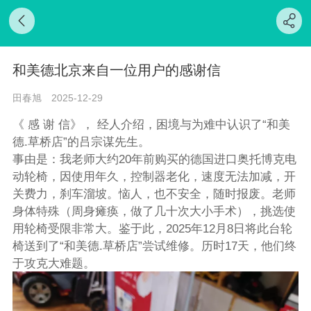
和美德北京来自一位用户的感谢信
田春旭
2025-12-29
《 感 谢 信》， 经人介绍，困境与为难中认识了“和美
德.草桥店”的吕宗谋先生。
事由是：我老师大约20年前购买的德国进口奥托博克电
动轮椅，因使用年久，控制器老化，速度无法加减，开
关费力，刹车溜坡。恼人，也不安全，随时报废。老师
身体特殊（周身瘫痪，做了几十次大小手术），挑选使
用轮椅受限非常大。鉴于此，2025年12月8日将此台轮
椅送到了“和美德.草桥店”尝试维修。历时17天，他们终
于攻克大难题。